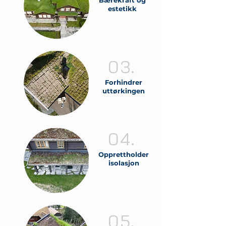
Bærekraft og
estetikk
03.
Forhindrer
uttørkingen
04.
Opprettholder
isolasjon
05.